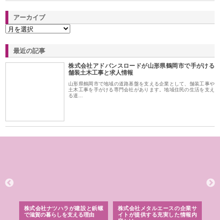
アーカイブ
最近の記事
株式会社アドバンスロードが山形県鶴岡市で手がける
舗装土木工事と求人情報
山形県鶴岡市で地域の道路基盤を支える企業として、舗装工事や
土木工事を手がける専門会社があります。地域住民の生活を支え
る道…
三河
株式会社ナツハラが建設と鋲螺
株式会社メタルエースの企業サ
株
構空
で滋賀の暮らしを支える理由
イトが提供する充実した情報内
み