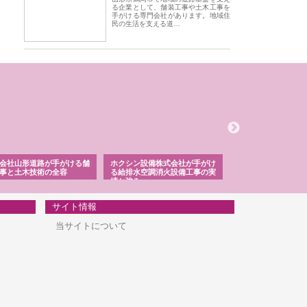
る企業として、舗装工事や土木工事を
手がける専門会社があります。地域住
民の生活を支える道…
会社山形道路が手がける舗
ホクシン設備株式会社が手がけ
株式会社東京シー・
事と土木技術の全容
る給排水空調消火設備工事の実
のGISインフラ管理
績と強み
入メリット
サイト情報
当サイトについて