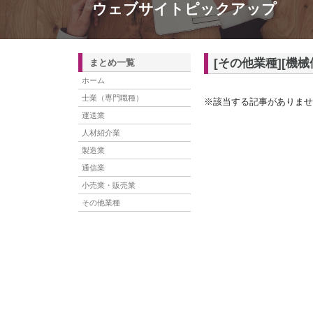
ウェブサイトピックアップ
[その他業種][機械
まとめ一覧
ホーム
士業（専門職種）
※該当する記事がありませ
運送業
人材紹介業
製造業
通信業
小売業・販売業
その他業種