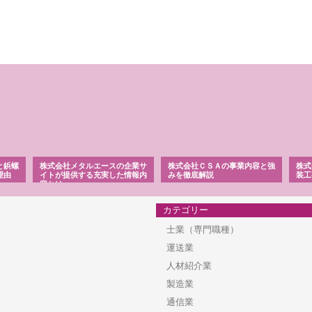
と鋲螺
株式会社メタルエースの企業サ
株式会社ＣＳＡの事業内容と強
株式
理由
イトが提供する充実した情報内
みを徹底解説
装工
容とは
カテゴリー
士業（専門職種）
運送業
人材紹介業
製造業
通信業