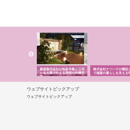
アセットイノベーショ
庭楽株式会社が知多半島と三河
株式会社ナツハラが建設
ルーム投資で始める資
と名古屋で叶える理想の外構空
で滋賀の暮らしを支える
老後準備
間
ウェブサイトピックアップ
ウェブサイトピックアップ