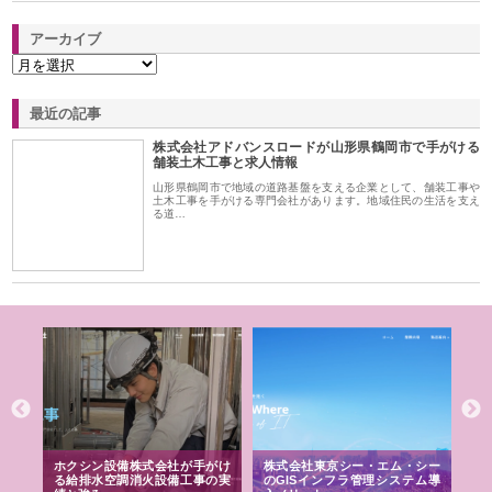
アーカイブ
最近の記事
株式会社アドバンスロードが山形県鶴岡市で手がける
舗装土木工事と求人情報
山形県鶴岡市で地域の道路基盤を支える企業として、舗装工事や
土木工事を手がける専門会社があります。地域住民の生活を支え
る道…
る舗
ホクシン設備株式会社が手がけ
株式会社東京シー・エム・シー
株
る給排水空調消火設備工事の実
のGISインフラ管理システム導
か