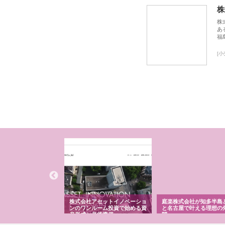
株
株
あ
福
[
ＯＮＯｃｏｍｐａｎｙ
株式会社アセットイノベーショ
庭楽株式会社が知多半島
ら広域配送を実現でき
ンのワンルーム投資で始める資
と名古屋で叶える理想の
産形成と老後準備
間