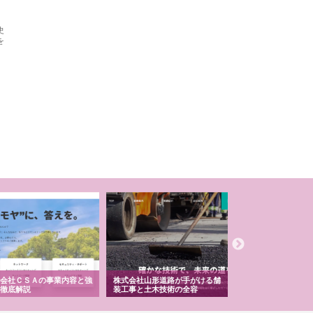
史
を
会社ＣＳＡの事業内容と強
株式会社山形道路が手がける舗
ホクシン設備株式会
徹底解説
装工事と土木技術の全容
る給排水空調消火設
績と強み