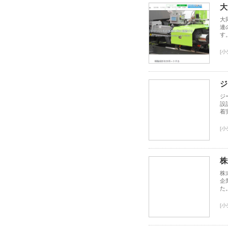
大
大
連
す
[
ジ
ジ
設
着
[
株
株
企
た
[