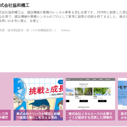
式会社協和機工
式会社協和機工は、建設機械や重機のレンタル事業を営む企業です。1978年に創業した歴
る企業で、建設機械や重機レンタルのプロとして着実に顧客の信頼を得てきました。拠点
島県いわき市に構え、企業と…
小売業・販売業][販売・卸（その他機械器具）]
0views
と三河
株式会社ナツハラが建設と鋲螺
株式会社メタルエースの企業サ
株式
外構空
で滋賀の暮らしを支える理由
イトが提供する充実した情報内
みを
容とは