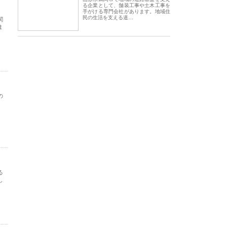
る企業として、舗装工事や土木工事を
手がける専門会社があります。地域住
民の生活を支える道…
関
ま
の
、
る
し