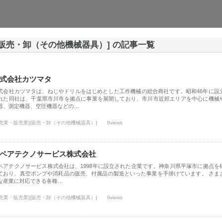
[販売・卸（その他機械器具）] の記事一覧
式会社カツマタ
式会社カツマタは、ねじやドリルをはじめとした工作機械の総合商社です。昭和46年に設
れた同社は、千葉県市川市を拠点に事業を展開しており、市川市近郊エリアを中心に機械
器、測定機器、空圧機器などの…
小売業・販売業][販売・卸（その他機械器具）]
0views
ペアテクノサービス株式会社
ペアテクノサービス株式会社は、1998年に設立された企業です。神奈川県平塚市に拠点を
ており、真空ポンプや消耗品の販売、付属品の製造といった事業を手掛けています。 さま
な産業に対応できる各種…
小売業・販売業][販売・卸（その他機械器具）]
0views