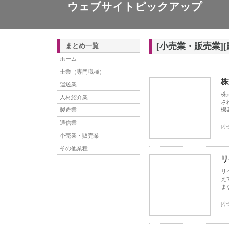
ウェブサイトピックアップ
[小売業・販売業]
まとめ一覧
ホーム
士業（専門職種）
株
運送業
株
人材紹介業
さ
機
製造業
通信業
[
小売業・販売業
その他業種
リ
リ
え
ま
[