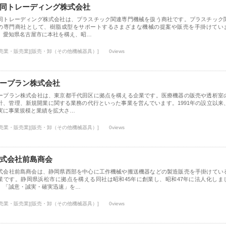
同トレーディング株式会社
同トレーディング株式会社は、プラスチック関連専門機械を扱う商社です。プラスチック
の専門商社として、樹脂成型をサポートするさまざまな機械の提案や販売を手掛けてい
。愛知県名古屋市に本社を構え、昭…
小売業・販売業][販売・卸（その他機械器具）]
0views
ープラン株式会社
ープラン株式会社は、東京都千代田区に拠点を構える企業です。医療機器の販売や透析室
計、管理、新規開業に関する業務の代行といった事業を営んでいます。1991年の設立以来
実に事業規模と業績を拡大さ…
小売業・販売業][販売・卸（その他機械器具）]
0views
式会社前島商会
式会社前島商会は、静岡県西部を中心に工作機械や搬送機器などの製造販売を手掛けてい
業です。静岡県浜松市に拠点を構える同社は昭和45年に創業し、昭和47年に法人化しま
。「誠意・誠実・確実迅速」を…
小売業・販売業][販売・卸（その他機械器具）]
0views