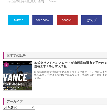
[その他業種][その他_法人・企業]
0views
twitter
facebook
google+
はてブ
おすすめ記事
株式会社アドバンスロードが山形県鶴岡市で手がける
1
舗装土木工事と求人情報
山形県鶴岡市で地域の道路基盤を支える企業として、舗装工事や
土木工事を手がける専門会社があります。地域住民の生活を支え
る道…
アーカイブ