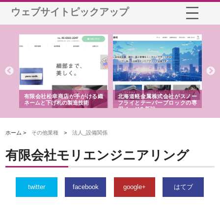
ウェブサイトピックアップ
が手がける織
北海道軽金属株式会社がスノー
株式会社耕文社が品川で実現
製造技術
フライとテーパーブロックの専
る販促物製作から配送までワ
用ページを新設
ストップ対応
ホーム >
その他業種
>
法人_設備関係
有限会社モリエンジニアリング
twitter
facebook
google+
はてブ