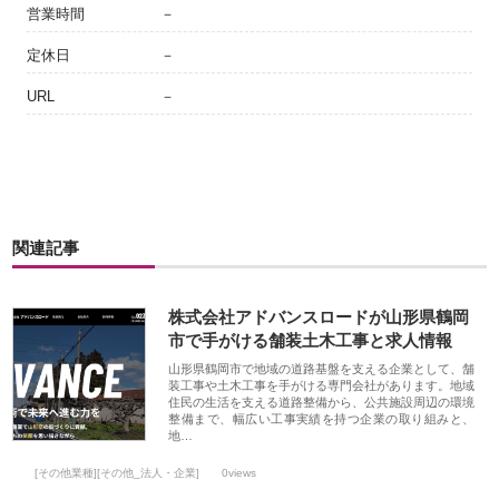
営業時間
－
定休日
－
URL
－
関連記事
株式会社アドバンスロードが山形県鶴岡
市で手がける舗装土木工事と求人情報
山形県鶴岡市で地域の道路基盤を支える企業として、舗
装工事や土木工事を手がける専門会社があります。地域
住民の生活を支える道路整備から、公共施設周辺の環境
整備まで、幅広い工事実績を持つ企業の取り組みと、
地…
[その他業種][その他_法人・企業]
0views