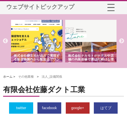
ウェブサイトピックアップ
ノー
株式会社耕文社が品川で実現す
株式会社ナカモトがホテルや店
株
の専
る販促物製作から配送までワン
舗の内装改修で選ばれ続ける理
れ
ストップ対応
由
強
ホーム >
その他業種
>
法人_設備関係
有限会社佐藤ダクト工業
twitter
facebook
google+
はてブ