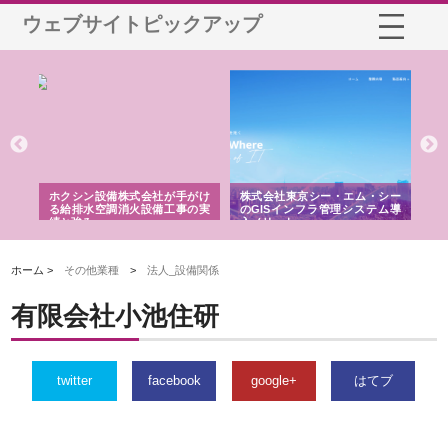
ウェブサイトピックアップ
る舗
ホクシン設備株式会社が手がけ
株式会社東京シー・エム・シー
株
る給排水空調消火設備工事の実
のGISインフラ管理システム導
か
績と強み
入メリット
由
ホーム >
その他業種
>
法人_設備関係
有限会社小池住研
twitter
facebook
google+
はてブ