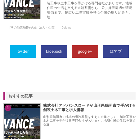
装工事や土木工事を手がける専門会社があります。地域
住民の生活を支える道路整備から、公共施設周辺の環境
整備まで、幅広い工事実績を持つ企業の取り組みと、
地…
[その他業種][その他_法人・企業]
0views
twitter
facebook
google+
はてブ
おすすめ記事
株式会社アドバンスロードが山形県鶴岡市で手がける
1
舗装土木工事と求人情報
山形県鶴岡市で地域の道路基盤を支える企業として、舗装工事や
土木工事を手がける専門会社があります。地域住民の生活を支え
る道…