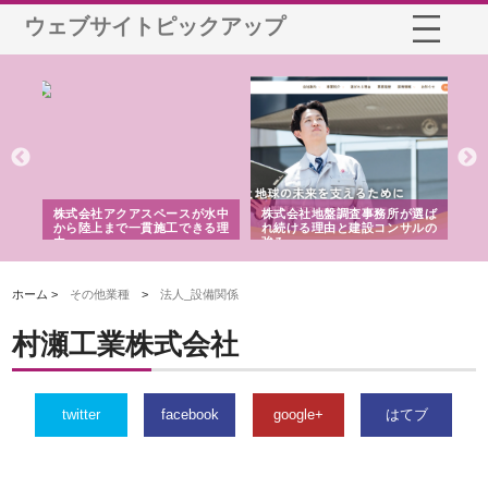
ウェブサイトピックアップ
株式会社アクアスペースが水中
株式会社地盤調査事務所が選ば
株式会社
から陸上まで一貫施工できる理
れ続ける理由と建設コンサルの
スリリー
由
強み
ホーム >
その他業種
>
法人_設備関係
村瀬工業株式会社
twitter
facebook
google+
はてブ