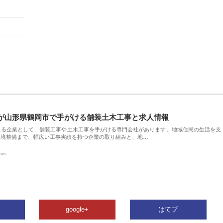
が山形県鶴岡市で手がける舗装土木工事と求人情報
える企業として、舗装工事や土木工事を手がける専門会社があります。地域住民の生活を支
環境整備まで、幅広い工事実績を持つ企業の取り組みと、地…
ews
google+
はてブ