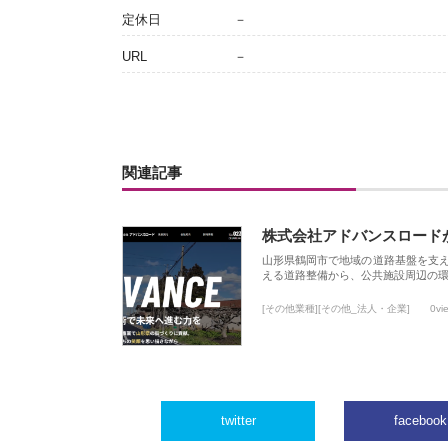
定休日
－
URL
－
関連記事
株式会社アドバンスロード
山形県鶴岡市で地域の道路基盤を支
える道路整備から、公共施設周辺の
[その他業種][その他_法人・企業]
0vi
twitter
facebook