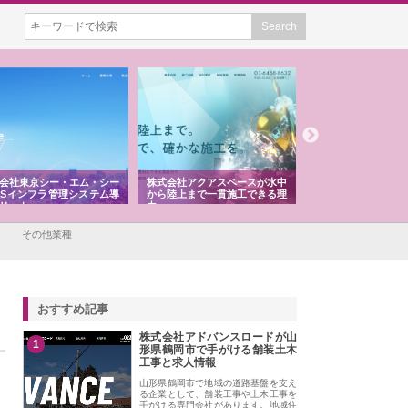
会社東京シー・エム・シー
株式会社アクアスペースが水中
株式会社地盤調査事
ISインフラ管理システム導
から陸上まで一貫施工できる理
れ続ける理由と建設
リット
由
強み
その他業種
おすすめ記事
株式会社アドバンスロードが山
1
形県鶴岡市で手がける舗装土木
工事と求人情報
山形県鶴岡市で地域の道路基盤を支え
る企業として、舗装工事や土木工事を
手がける専門会社があります。地域住