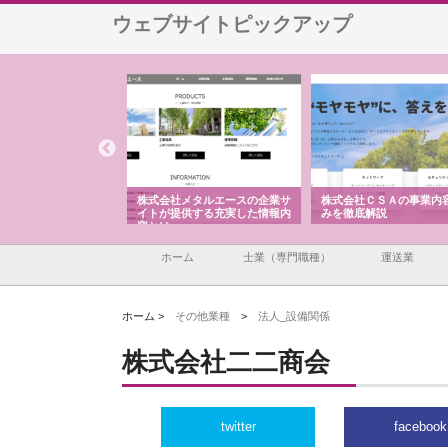
ウェブサイトピックアップ
ナツハラが建設と鋲螺
株式会社メタルエースの企業サ
株式会社ＣＳＡの事業内
暮らしを支える理由
イトが提供する充実した情報内
みを徹底解説
容とは
ホーム
士業（専門職種）
運送業
ホーム >
その他業種
>
法人_設備関係
株式会社二二商会
twitter
facebook