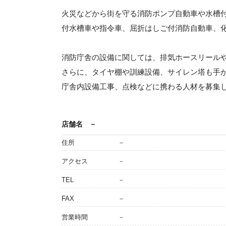
火災などから街を守る消防ポンプ自動車や水槽
付水槽車や指令車、屈折はしご付消防自動車、
消防庁舎の設備に関しては、排気ホースリール
さらに、タイヤ棚や訓練設備、サイレン塔も手
庁舎内設備工事、点検などに携わる人材を募集
店舗名
－
住所
－
アクセス
－
TEL
－
FAX
－
営業時間
－