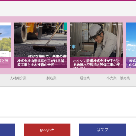
容と強
株式会社山形道路が手がける舗
ホクシン設備株式会社が手がけ
株式
装工事と土木技術の全容
る給排水空調消火設備工事の実
のG
績と強み
入メ
人材紹介業
製造業
通信業
小売業・販売業
google+
はてブ