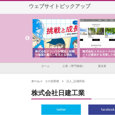
ウェブサイトピックアップ
会社が知多半島と三河
株式会社ナツハラが建設と鋲螺
株式会社メタルエースの
で叶える理想の外構空
で滋賀の暮らしを支える理由
イトが提供する充実した
容とは
ホーム
士業（専門職種）
運送業
ホーム >
その他業種
>
法人_設備関係
株式会社日建工業
twitter
facebook