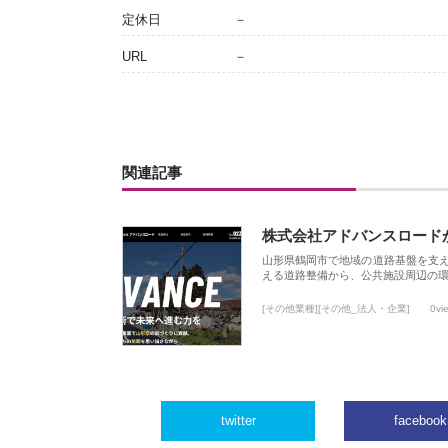
定休日
－
URL
－
関連記事
株式会社アドバンスロード
山形県鶴岡市で地域の道路基盤を支
える道路整備から、公共施設周辺の
[その他業種][その他_法人・企業]
0vi
twitter
facebook