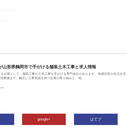
が山形県鶴岡市で手がける舗装土木工事と求人情報
える企業として、舗装工事や土木工事を手がける専門会社があります。地域住民の生活を支
環境整備まで、幅広い工事実績を持つ企業の取り組みと、地…
ews
google+
はてブ