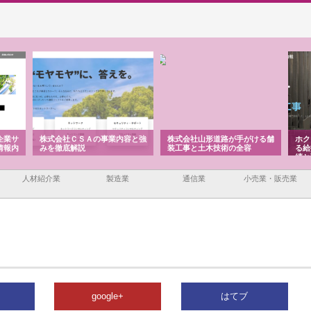
企業サ
株式会社ＣＳＡの事業内容と強
株式会社山形道路が手がける舗
ホク
情報内
みを徹底解説
装工事と土木技術の全容
る給
績と
人材紹介業
製造業
通信業
小売業・販売業
google+
はてブ