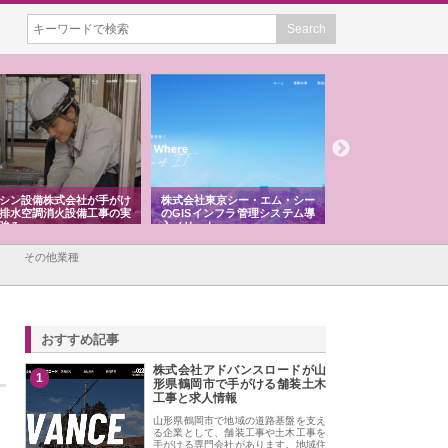
シン設備株式会社が手がけ
株式会社東京シー・エム・シー
株式会社アクアスペ
排水空調消火設備工事の実
のGISインフラ管理システム導
から陸上まで一貫施
強み
入メリット
由
その他業種
おすすめ記事
株式会社アドバンスロードが山
1
形県鶴岡市で手がける舗装土木
工事と求人情報
山形県鶴岡市で地域の道路基盤を支え
る企業として、舗装工事や土木工事を
手がける専門会社があります。地域住