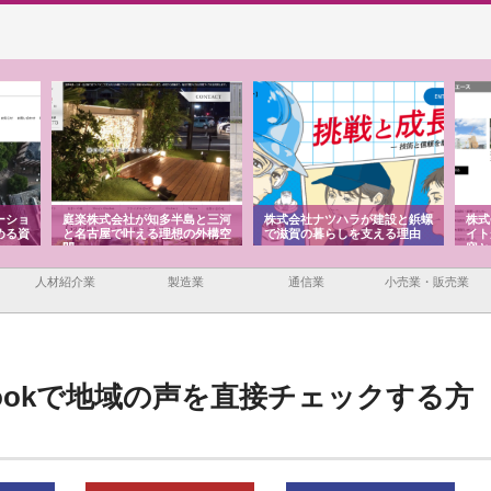
ーショ
庭楽株式会社が知多半島と三河
株式会社ナツハラが建設と鋲螺
株式
める資
と名古屋で叶える理想の外構空
で滋賀の暮らしを支える理由
イト
間
容と
人材紹介業
製造業
通信業
小売業・販売業
bookで地域の声を直接チェックする方