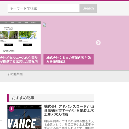
会社メタルエースの企業サ
株式会社ＣＳＡの事業内容と強
株式会社山形道路が
が提供する充実した情報内
みを徹底解説
装工事と土木技術の
は
その他業種
おすすめ記事
株式会社アドバンスロードが山
1
形県鶴岡市で手がける舗装土木
工事と求人情報
山形県鶴岡市で地域の道路基盤を支え
る企業として、舗装工事や土木工事を
手がける専門会社があります。地域住