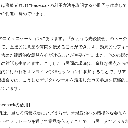
高齢者向けにFacebookの利用方法を説明する小冊子も作成して
ンの促進に努めています。
方向のコミュニケーションにあります。「かわうち光後援会」のページ
じて、直接的に意見や質問を伝えることができます。効果的なフィ
を含めた建設的な意見を心がけることが重要です。また、他の市民
士の対話も生まれます。こうした市民間の議論は、多様な視点から
的に行われるオンラインQ&Aセッションに参加することで、リア
後援会では、こうしたデジタルツールを活用した市民参加を積極的
しています。
ebookの活用】
の交流は、単なる情報収集にとどまらず、地域政治への積極的な参加を
ントやメッセージを通じて意見を伝えることで、市民一人ひとりが