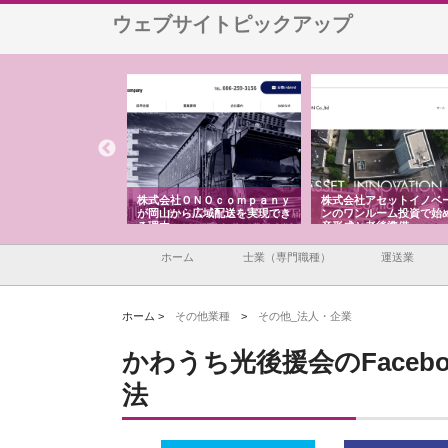
ウェブサイトピックアップ
翔栄が草津市で担う建
株式会社ＯＮＯｃｏｍｐａｎｙ
株式会社アセットイノベ
事の現場力と信頼性
が岡山から広域配送を実現でき
ンのワンルーム投資で始
る理由
産形成と老後準備
ホーム
士業（専門職種）
運送業
ホーム >
その他業種
>
その他_法人・企業
かわうち光後援会のFace
法