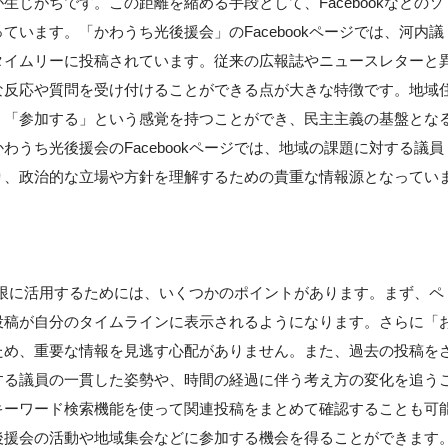
じがちです。この距離を縮める手段として、Facebookなどのソ
います。「かわうち光後援会」のFacebookページでは、河内議
タイムリーに投稿されています。従来の広報誌やニュースレターと
な反応や質問を受け付けることができる点が大きな特徴です。地域
く「参加する」という感覚を持つことができ、民主主義の基盤とな
うち光後援会のFacebookページでは、地域の課題に対する議員
り、政治的な立場や方針を理解するための貴重な情報源となってい
】
最大限に活用するためには、いくつかのポイントがあります。まず、ペ
投稿が自分のタイムラインに表示されるようになります。さらに「
ため、重要な情報を見逃す心配がありません。また、過去の投稿を
する議員の一貫した姿勢や、時間の経過に伴う考え方の変化を追う
キーワード検索機能を使って関連投稿をまとめて確認することも可
後援会の活動や地域集会などに参加する機会を得ることができます