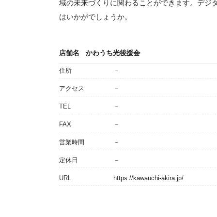
域の未来づくりに関わることができます。デジ
はいかがでしょうか。
店舗名
かわうち光後援会
住所
－
アクセス
－
TEL
－
FAX
－
営業時間
－
定休日
－
URL
https://kawauchi-akira.jp/