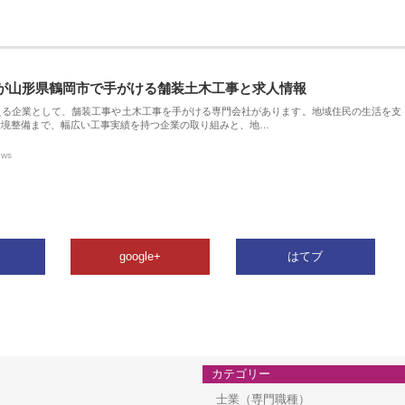
が山形県鶴岡市で手がける舗装土木工事と求人情報
える企業として、舗装工事や土木工事を手がける専門会社があります。地域住民の生活を支
環境整備まで、幅広い工事実績を持つ企業の取り組みと、地…
ews
google+
はてブ
カテゴリー
士業（専門職種）