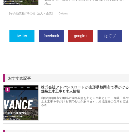
地…
[その他業種][その他_法人・企業]
0views
twitter
facebook
google+
はてブ
おすすめ記事
株式会社アドバンスロードが山形県鶴岡市で手がける
1
舗装土木工事と求人情報
山形県鶴岡市で地域の道路基盤を支える企業として、舗装工事や
土木工事を手がける専門会社があります。地域住民の生活を支え
る道…