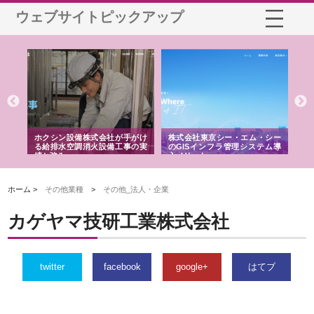
ウェブサイトピックアップ
る舗
ホクシン設備株式会社が手がけ
株式会社東京シー・エム・シー
株
る給排水空調消火設備工事の実
のGISインフラ管理システム導
か
績と強み
入メリット
由
ホーム >
その他業種
>
その他_法人・企業
カゲヤマ技研工業株式会社
twitter
facebook
google+
はてブ