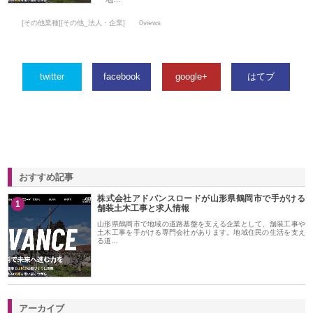
[その他業種][その他_法人・企業]
0views
twitter
facebook
google+
はてブ
おすすめ記事
株式会社アドバンスロードが山形県鶴岡市で手がける
1
舗装土木工事と求人情報
山形県鶴岡市で地域の道路基盤を支える企業として、舗装工事や
土木工事を手がける専門会社があります。地域住民の生活を支え
る道…
アーカイブ