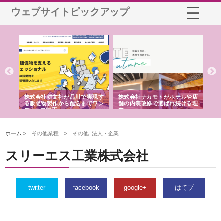
ウェブサイトピックアップ
ノー
株式会社耕文社が品川で実現す
株式会社ナカモトがホテルや店
株
の専
る販促物製作から配送までワン
舗の内装改修で選ばれ続ける理
れ
ストップ対応
由
強
ホーム >
その他業種
>
その他_法人・企業
スリーエス工業株式会社
twitter
facebook
google+
はてブ