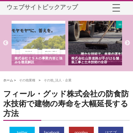
ウェブサイトピックアップ
業サ
株式会社ＣＳＡの事業内容と強
株式会社山形道路が手がける舗
ホ
報内
みを徹底解説
装工事と土木技術の全容
る
績
ホーム >
その他業種
>
その他_法人・企業
フィール・グッド株式会社の防食防
水技術で建物の寿命を大幅延長する
方法
twitter
facebook
google+
はてブ