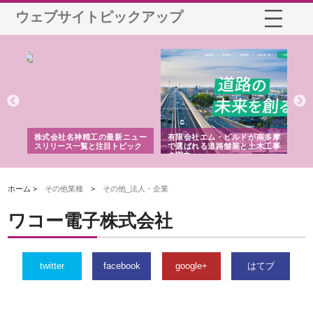
ウェブサイトピックアップ
選ば
株式会社名神精工の最新ニュー
有限会社エム・ビルドが南多摩
有
ルの
スリリース一覧と注目トピック
で選ばれる道路舗装と土木工事
ネ
の実力
ホーム >
その他業種
>
その他_法人・企業
ワコー電子株式会社
twitter
facebook
google+
はてブ