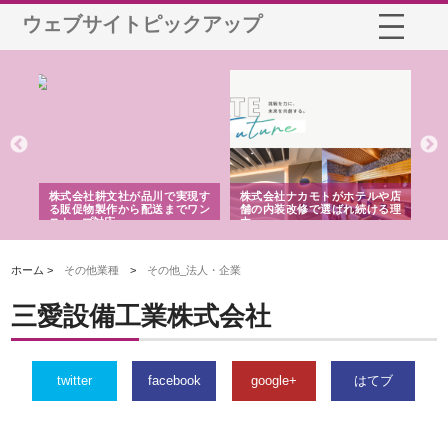
ウェブサイトピックアップ
ノー
株式会社耕文社が品川で実現す
株式会社ナカモトがホテルや店
株
の専
る販促物製作から配送までワン
舗の内装改修で選ばれ続ける理
れ
ストップ対応
由
強
ホーム >
その他業種
>
その他_法人・企業
三愛設備工業株式会社
twitter
facebook
google+
はてブ