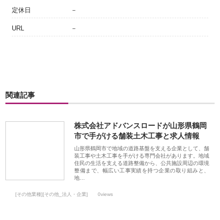
定休日
－
URL
－
関連記事
株式会社アドバンスロードが山形県鶴岡
市で手がける舗装土木工事と求人情報
山形県鶴岡市で地域の道路基盤を支える企業として、舗
装工事や土木工事を手がける専門会社があります。地域
住民の生活を支える道路整備から、公共施設周辺の環境
整備まで、幅広い工事実績を持つ企業の取り組みと、
地…
[その他業種][その他_法人・企業]
0views