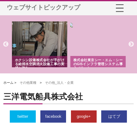
ウェブサイトピックアップ
る舗
ホクシン設備株式会社が手がけ
株式会社東京シー・エム・シー
株
る給排水空調消火設備工事の実
のGISインフラ管理システム導
か
績と強み
入メリット
由
ホーム >
その他業種
>
その他_法人・企業
三洋電気船具株式会社
twitter
facebook
google+
はてブ