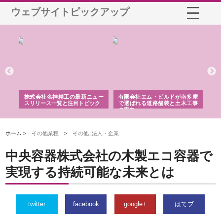
ウェブサイトピックアップ
選ば
株式会社名神精工の最新ニュー
有限会社エム・ビルドが南多摩
有
ルの
スリリース一覧と注目トピック
で選ばれる道路舗装と土木工事
ネ
の実力
ホーム >
その他業種
>
その他_法人・企業
中央容器株式会社の木製エコ容器で
実現する持続可能な未来とは
twitter
facebook
google+
はてブ