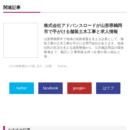
関連記事
株式会社アドバンスロードが山形県鶴岡
市で手がける舗装土木工事と求人情報
山形県鶴岡市で地域の道路基盤を支える企業として、舗
装工事や土木工事を手がける専門会社があります。地域
住民の生活を支える道路整備から、公共施設周辺の環境
整備まで、幅広い工事実績を持つ企業の取り組みと、
地…
[その他業種][その他_法人・企業]
0views
twitter
facebook
google+
はてブ
おすすめ記事