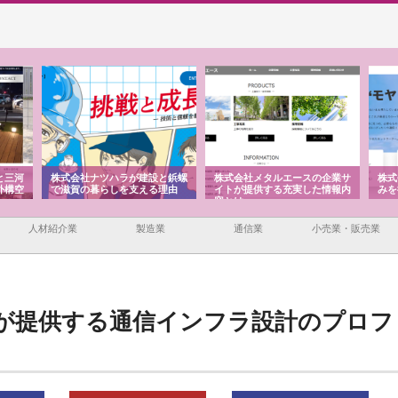
三河
株式会社ナツハラが建設と鋲螺
株式会社メタルエースの企業サ
株式
構空
で滋賀の暮らしを支える理由
イトが提供する充実した情報内
みを
容とは
人材紹介業
製造業
通信業
小売業・販売業
が提供する通信インフラ設計のプロフ