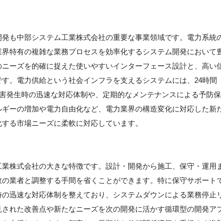
開発も中部システム工業株式会社の重要な事業領域です。電力系統
業界特有の複雑な業務プロセスを効率化するシステム開発において
のニーズを的確に捉えた使いやすいインターフェース設計と、高い
す。電力供給という社会インフラを支えるシステムには、24時間
障害発生時の迅速な対応体制や、定期的なメンテナンスによる予防保
ルギーの増加や電力自由化など、電力業界の構造変化に対応した新
化する市場ニーズに柔軟に対応しています。
工業株式会社の大きな特徴です。設計・開発から施工、保守・運用
数の業者と調整する手間を省くことができます。特に保守サポート
時の迅速な対応体制を整えており、システムダウンによる業務停止
見された改善点や新たなニーズを次の開発に活かす循環型の開発ア