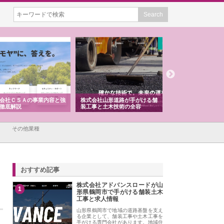
会社ＣＳＡの事業内容と強
株式会社山形道路が手がける舗
ホクシン設備株式会社
徹底解説
装工事と土木技術の全容
る給排水空調消火設備
績と強み
その他業種
おすすめ記事
株式会社アドバンスロードが山
1
形県鶴岡市で手がける舗装土木
工事と求人情報
山形県鶴岡市で地域の道路基盤を支え
る企業として、舗装工事や土木工事を
手がける専門会社があります。地域住