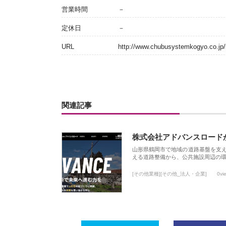
営業時間
－
定休日
－
URL
http://www.chubusystemkogyo.co.jp/
関連記事
株式会社アドバンスロード
山形県鶴岡市で地域の道路基盤を支
える道路整備から、公共施設周辺の
[その他業種][その他_法人・企業]
0vi