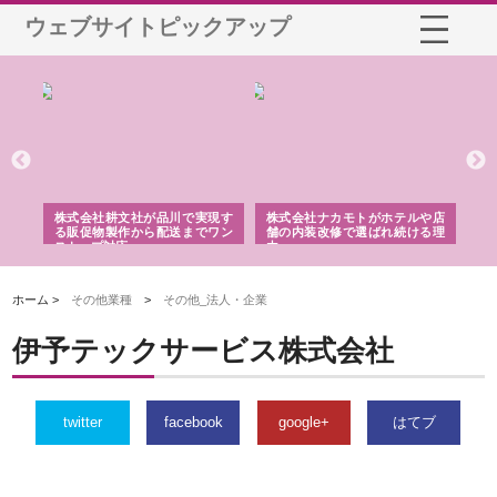
ウェブサイトピックアップ
ノー
株式会社耕文社が品川で実現す
株式会社ナカモトがホテルや店
株
の専
る販促物製作から配送までワン
舗の内装改修で選ばれ続ける理
れ
ストップ対応
由
強
ホーム >
その他業種
>
その他_法人・企業
伊予テックサービス株式会社
twitter
facebook
google+
はてブ