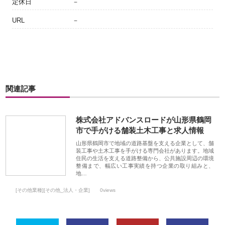
定休日
－
URL
－
関連記事
株式会社アドバンスロードが山形県鶴岡
市で手がける舗装土木工事と求人情報
山形県鶴岡市で地域の道路基盤を支える企業として、舗
装工事や土木工事を手がける専門会社があります。地域
住民の生活を支える道路整備から、公共施設周辺の環境
整備まで、幅広い工事実績を持つ企業の取り組みと、
地…
[その他業種][その他_法人・企業]
0views