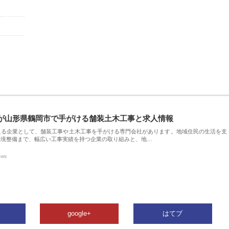
が山形県鶴岡市で手がける舗装土木工事と求人情報
える企業として、舗装工事や土木工事を手がける専門会社があります。地域住民の生活を支
環境整備まで、幅広い工事実績を持つ企業の取り組みと、地…
ews
google+
はてブ