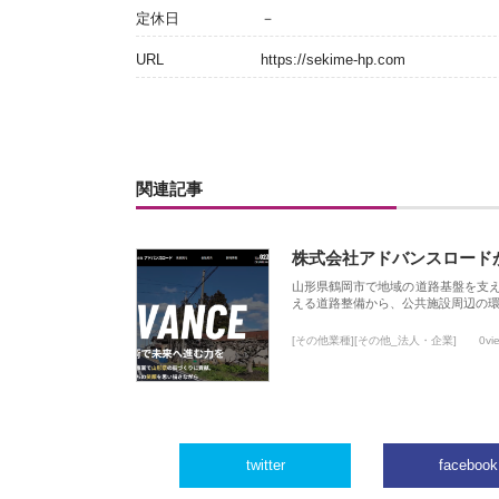
定休日
－
URL
https://sekime-hp.com
関連記事
株式会社アドバンスロード
山形県鶴岡市で地域の道路基盤を支
える道路整備から、公共施設周辺の
[その他業種][その他_法人・企業]
0vi
twitter
facebook