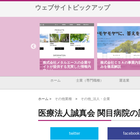
ウェブサイトピックアップ
ナツハラが建設と鋲螺
株式会社メタルエースの企業サ
株式会社ＣＳＡの事業内
暮らしを支える理由
イトが提供する充実した情報内
みを徹底解説
容とは
ホーム
士業（専門職種）
運送業
ホーム >
その他業種
>
その他_法人・企業
医療法人誠真会 関目病院
twitter
facebook