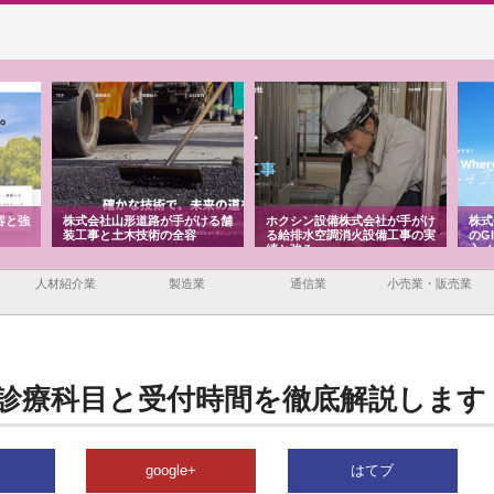
容と強
株式会社山形道路が手がける舗
ホクシン設備株式会社が手がけ
株式
装工事と土木技術の全容
る給排水空調消火設備工事の実
のG
績と強み
入メ
人材紹介業
製造業
通信業
小売業・販売業
の診療科目と受付時間を徹底解説します
google+
はてブ