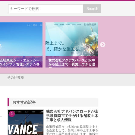
会社東京シー・エム・シー
株式会社アクアスペースが水中
株式会社地盤調査事
ISインフラ管理システム導
から陸上まで一貫施工できる理
れ続ける理由と建設
リット
由
強み
その他業種
おすすめ記事
株式会社アドバンスロードが山
1
形県鶴岡市で手がける舗装土木
工事と求人情報
山形県鶴岡市で地域の道路基盤を支え
る企業として、舗装工事や土木工事を
手がける専門会社があります。地域住