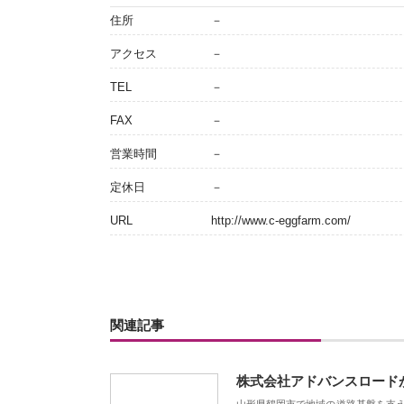
住所
－
アクセス
－
TEL
－
FAX
－
営業時間
－
定休日
－
URL
http://www.c-eggfarm.com/
関連記事
株式会社アドバンスロード
山形県鶴岡市で地域の道路基盤を支