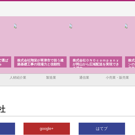
で担う建
株式会社ＯＮＯｃｏｍｐａｎｙ
株式会社アセットイノベーショ
庭
信頼性
が岡山から広域配送を実現でき
ンのワンルーム投資で始める資
と
る理由
産形成と老後準備
間
人材紹介業
製造業
通信業
小売業・販売業
社
google+
はてブ