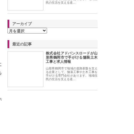
民の生活を支える道…
アーカイブ
。
最近の記事
株式会社アドバンスロードが山
形県鶴岡市で手がける舗装土木
工事と求人情報
に
山形県鶴岡市で地域の道路基盤を支え
る
る企業として、舗装工事や土木工事を
手がける専門会社があります。地域住
民の生活を支える道…
ホ