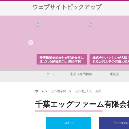
ウェブサイトピックアップ
業株式会社が印刷会社に
株式会社ハクシンが大阪で選ば
株式会社翔栄が草津市
る紙提案力と供給体制
れる公共工事の実績と強み
築基礎工事の現場力と
ホーム
士業（専門職種）
運送業
ホーム >
その他業種
>
その他_法人・企業
千葉エッグファーム有限会
twitter
facebook