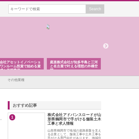
楽株式会社が知多半島と三河
株式会社ナツハラが建設と鋲螺
株式会社メタルエ
名古屋で叶える理想の外構空
で滋賀の暮らしを支える理由
イトが提供する充
容とは
その他業種
おすすめ記事
株式会社アドバンスロードが山
1
形県鶴岡市で手がける舗装土木
工事と求人情報
山形県鶴岡市で地域の道路基盤を支え
る企業として、舗装工事や土木工事を
手がける専門会社があります。地域住