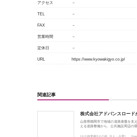
アクセス
－
TEL
－
FAX
－
営業時間
－
定休日
－
URL
https://www.kyowakigyo.co.jp/
関連記事
株式会社アドバンスロード
山形県鶴岡市で地域の道路基盤を支
える道路整備から、公共施設周辺の
[その他業種][その他_法人・企業]
0vi