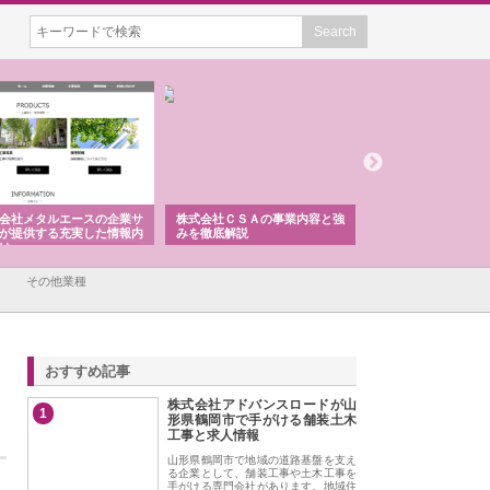
会社メタルエースの企業サ
株式会社ＣＳＡの事業内容と強
株式会社山形道路が
が提供する充実した情報内
みを徹底解説
装工事と土木技術の
は
その他業種
おすすめ記事
株式会社アドバンスロードが山
1
形県鶴岡市で手がける舗装土木
工事と求人情報
山形県鶴岡市で地域の道路基盤を支え
る企業として、舗装工事や土木工事を
手がける専門会社があります。地域住