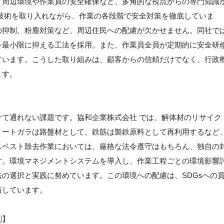
、周辺環境や作業員の安全確保など、多角的な視点からの専門知識
技術を取り入れながら、作業の各段階で安全対策を徹底していま
の抑制、粉塵対策など、周辺住民への配慮が欠かせません。同社で
を最小限に抑える工法を採用。また、作業員全員が定期的に安全研
ています。こうした取り組みは、顧客からの信頼だけでなく、行政
ます。
て通れない課題です。協和企業株式会社 では、解体材のリサイク
リートガラは路盤材として、鉄筋は製鉄原料として再利用するなど
スベスト除去作業においては、厳格な法令遵守はもちろん、独自の
す。環境マネジメントシステムを導入し、作業工程ごとの環境影響
の選択と実践に努めています。この環境への配慮は、SDGsへの
与しています。
制】