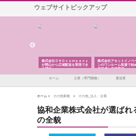
ウェブサイトピックアップ
翔栄が草津市で担う建
株式会社ＯＮＯｃｏｍｐａｎｙ
株式会社アセットイノベ
事の現場力と信頼性
が岡山から広域配送を実現でき
ンのワンルーム投資で始
る理由
産形成と老後準備
ホーム
士業（専門職種）
運送業
ホーム >
その他業種
>
その他_法人・企業
協和企業株式会社が選ばれ
の全貌