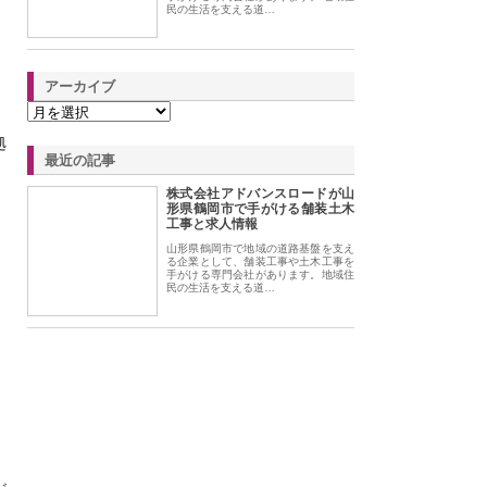
民の生活を支える道…
アーカイブ
拠
最近の記事
株式会社アドバンスロードが山
、
形県鶴岡市で手がける舗装土木
工事と求人情報
山形県鶴岡市で地域の道路基盤を支え
る企業として、舗装工事や土木工事を
手がける専門会社があります。地域住
民の生活を支える道…