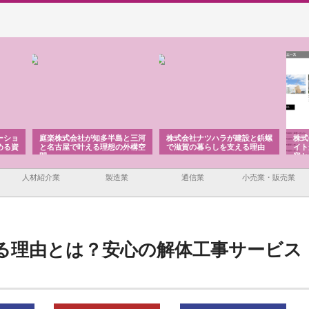
ーショ
庭楽株式会社が知多半島と三河
株式会社ナツハラが建設と鋲螺
株式
める資
と名古屋で叶える理想の外構空
で滋賀の暮らしを支える理由
イト
間
容と
人材紹介業
製造業
通信業
小売業・販売業
る理由とは？安心の解体工事サービス