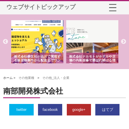
ウェブサイトピックアップ
ノー
株式会社耕文社が品川で実現す
株式会社ナカモトがホテルや店
株
の専
る販促物製作から配送までワン
舗の内装改修で選ばれ続ける理
れ
ストップ対応
由
強
ホーム >
その他業種
>
その他_法人・企業
南部開発株式会社
twitter
facebook
google+
はてブ