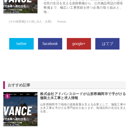
住民の生活を支える道路整備から、公共施設周辺の環境
整備まで、幅広い工事実績を持つ企業の取り組みと、
地…
[その他業種][その他_法人・企業]
0views
twitter
facebook
google+
はてブ
おすすめ記事
株式会社アドバンスロードが山形県鶴岡市で手がける
1
舗装土木工事と求人情報
山形県鶴岡市で地域の道路基盤を支える企業として、舗装工事や
土木工事を手がける専門会社があります。地域住民の生活を支え
る道…