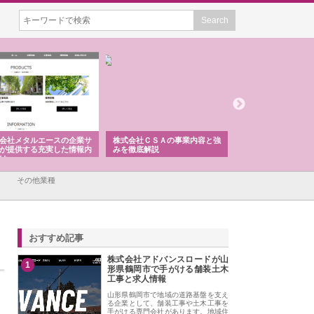
株式会社ＣＳＡの事業内容と強
株式会社山形道路が手がける舗
ホクシン設備株
みを徹底解説
装工事と土木技術の全容
る給排水空調消
績と強み
その他業種
おすすめ記事
株式会社アドバンスロードが山
1
形県鶴岡市で手がける舗装土木
工事と求人情報
山形県鶴岡市で地域の道路基盤を支え
る企業として、舗装工事や土木工事を
手がける専門会社があります。地域住