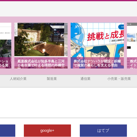
半島と三河
株式会社ナツハラが建設と鋲螺
株式会社メタルエースの企業サ
想の外構空
で滋賀の暮らしを支える理由
イトが提供する充実した情報内
容とは
人材紹介業
製造業
通信業
小売業・販売業
google+
はてブ