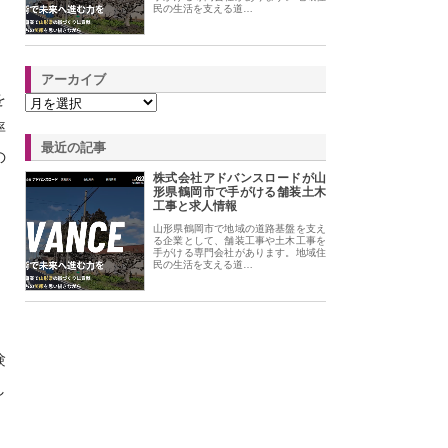
民の生活を支える道…
アーカイブ
を
率
最近の記事
の
株式会社アドバンスロードが山
形県鶴岡市で手がける舗装土木
工事と求人情報
山形県鶴岡市で地域の道路基盤を支え
。
る企業として、舗装工事や土木工事を
手がける専門会社があります。地域住
民の生活を支える道…
、
験
し