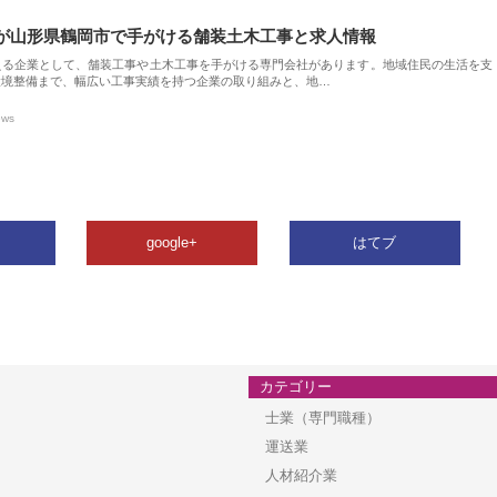
が山形県鶴岡市で手がける舗装土木工事と求人情報
える企業として、舗装工事や土木工事を手がける専門会社があります。地域住民の生活を支
環境整備まで、幅広い工事実績を持つ企業の取り組みと、地…
ews
google+
はてブ
カテゴリー
士業（専門職種）
運送業
人材紹介業