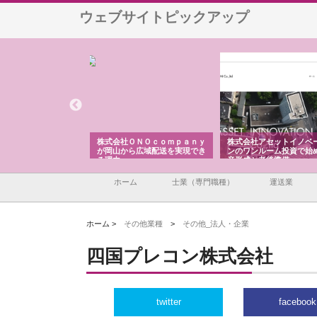
ウェブサイトピックアップ
会社ＯＮＯｃｏｍｐａｎｙ
株式会社アセットイノベーショ
庭楽株式会社が知多
山から広域配送を実現でき
ンのワンルーム投資で始める資
と名古屋で叶える理
由
産形成と老後準備
間
ホーム
士業（専門職種）
運送業
ホーム >
その他業種
>
その他_法人・企業
四国プレコン株式会社
twitter
facebook