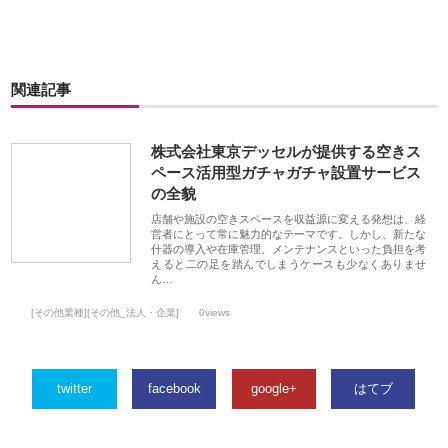
関連記事
株式会社東京デッセルが提供する空きス
ペース活用型ガチャガチャ設置サービス
の全貌
店舗や施設の空きスペースを収益源に変える発想は、経
営者にとって常に魅力的なテーマです。しかし、新たな
什器の導入や在庫管理、メンテナンスといった負担を考
えると二の足を踏んでしまうケースも少なくありませ
ん…
[その他業種][その他_法人・企業]
0views
twitter
facebook
google+
はてブ