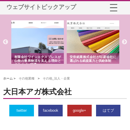
ウェブサイトピックアップ
国産
有限会社ワインエクスプレスが
安倍紙業株式会社が印刷会社に
株
力
山形の青果物流を支える理由と
選ばれる紙提案力と供給体制
れ
ドライバー待遇
ホーム >
その他業種
>
その他_法人・企業
大日本アガ株式会社
twitter
facebook
google+
はてブ