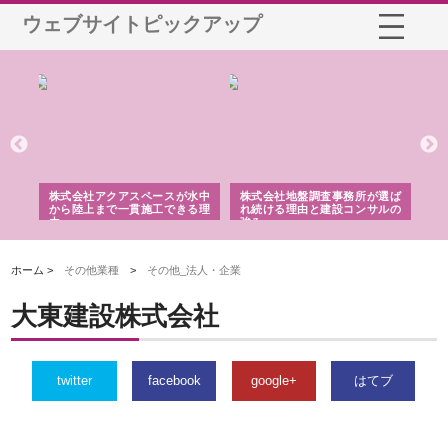
ウェブサイトピックアップ
シー
株式会社アクアスペースが水中
株式会社地盤調査事務所が選ば
株
ム導
から陸上まで一貫施工できる理
れ続ける理由と建設コンサルの
ス
由
強み
ホーム >
その他業種
>
その他_法人・企業
大東建設株式会社
twitter
facebook
google+
はてブ