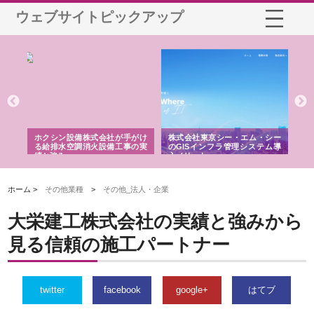
ウェブサイトピックアップ
る舗
ホクシン設備株式会社が手がけ
株式会社東京シー・エム・シー
株
る給排水空調消火設備工事の実
のGISインフラ管理システム導
か
績と強み
入メリット
由
ホーム >
その他業種
>
その他_法人・企業
大栄建工株式会社の実績と強みから
見る信頼の施工パートナー
twitter
facebook
google+
はてブ