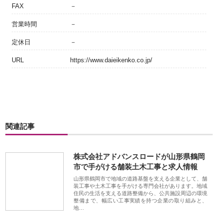
FAX
－
営業時間
－
定休日
－
URL
https://www.daieikenko.co.jp/
関連記事
株式会社アドバンスロードが山形県鶴岡
市で手がける舗装土木工事と求人情報
山形県鶴岡市で地域の道路基盤を支える企業として、舗
装工事や土木工事を手がける専門会社があります。地域
住民の生活を支える道路整備から、公共施設周辺の環境
整備まで、幅広い工事実績を持つ企業の取り組みと、
地…