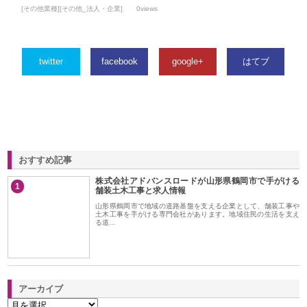
[その他業種][その他_法人・企業]
0views
twitter
facebook
google+
はてブ
おすすめ記事
株式会社アドバンスロードが山形県鶴岡市で手がける
1
舗装土木工事と求人情報
山形県鶴岡市で地域の道路基盤を支える企業として、舗装工事や
土木工事を手がける専門会社があります。地域住民の生活を支え
る道…
アーカイブ