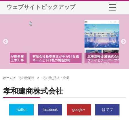
ウェブサイトピックアップ
多摩
有限会社松幸商店が手がける織
北海道軽金属株式会社がスノー
株
工事
ネームと下げ札の製造技術
フライとテーパーブロックの専
る
用ページを新設
ス
ホーム >
その他業種
>
その他_法人・企業
孝和建商株式会社
twitter
facebook
google+
はてブ