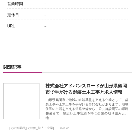
営業時間
－
定休日
－
URL
－
関連記事
株式会社アドバンスロードが山形県鶴岡
市で手がける舗装土木工事と求人情報
山形県鶴岡市で地域の道路基盤を支える企業として、舗
装工事や土木工事を手がける専門会社があります。地域
住民の生活を支える道路整備から、公共施設周辺の環境
整備まで、幅広い工事実績を持つ企業の取り組みと、
地…
[その他業種][その他_法人・企業]
0views