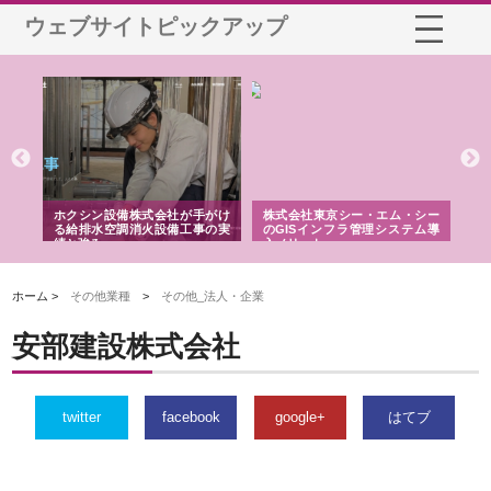
ウェブサイトピックアップ
る舗
ホクシン設備株式会社が手がけ
株式会社東京シー・エム・シー
株
る給排水空調消火設備工事の実
のGISインフラ管理システム導
か
績と強み
入メリット
由
ホーム >
その他業種
>
その他_法人・企業
安部建設株式会社
twitter
facebook
google+
はてブ