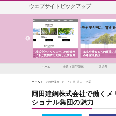
ウェブサイトピックアップ
ナツハラが建設と鋲螺
株式会社メタルエースの企業サ
株式会社ＣＳＡの事業内
暮らしを支える理由
イトが提供する充実した情報内
みを徹底解説
容とは
ホーム
士業（専門職種）
運送業
ホーム >
その他業種
>
その他_法人・企業
岡田建鋼株式会社で働くメ
ショナル集団の魅力