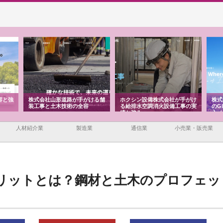
容と強
株式会社山形道路が手がける舗
ホクシン設備株式会社が手がけ
株式
装工事と土木技術の全容
る給排水空調消火設備工事の実
のG
績と強み
入メ
人材紹介業
製造業
通信業
小売業・販売業
リットとは？鋼材と土木のプロフェッ