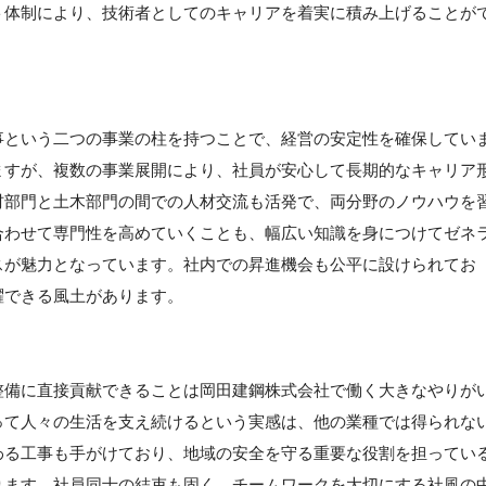
ト体制により、技術者としてのキャリアを着実に積み上げることが
事という二つの事業の柱を持つことで、経営の安定性を確保してい
ますが、複数の事業展開により、社員が安心して長期的なキャリア
材部門と土木部門の間での人材交流も活発で、両分野のノウハウを
合わせて専門性を高めていくことも、幅広い知識を身につけてゼネ
スが魅力となっています。社内での昇進機会も公平に設けられてお
躍できる風土があります。
整備に直接貢献できることは岡田建鋼株式会社で働く大きなやりが
って人々の生活を支え続けるという実感は、他の業種では得られな
わる工事も手がけており、地域の安全を守る重要な役割を担ってい
ります。社員同士の結束も固く、チームワークを大切にする社風の