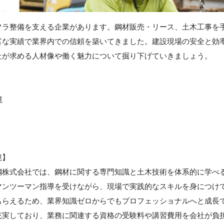
フラ整備を支える企業があります。鋼材販売・リース、土木工事を
富な実績で業界内での信頼を築いてきました。建設現場の安全と効
社が求める人材像や働く魅力について掘り下げていきましょう。
境
境】
鋼株式会社では、鋼材に関する専門知識と土木技術を体系的に学べ
マンツーマン指導を受けながら、現場で実践的なスキルを身につけ
もらえるため、業界知識ゼロからでもプロフェッショナルへと成長
充実しており、業務に関連する資格の受験料や講習費用を会社が負