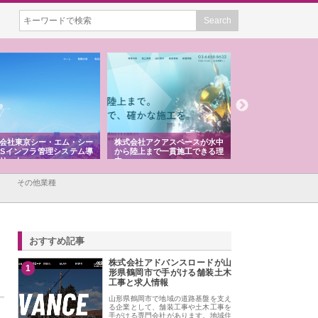
会社東京シー・エム・シー
株式会社アクアスペースが水中
株式会社地盤調査事
ISインフラ管理システム導
から陸上まで一貫施工できる理
れ続ける理由と建設
リット
由
強み
その他業種
おすすめ記事
株式会社アドバンスロードが山
1
形県鶴岡市で手がける舗装土木
工事と求人情報
山形県鶴岡市で地域の道路基盤を支え
る企業として、舗装工事や土木工事を
手がける専門会社があります。地域住