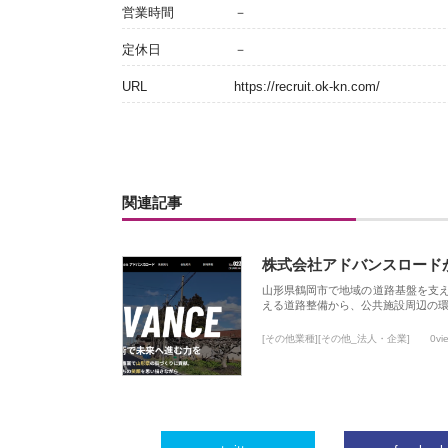
営業時間
－
定休日
－
URL
https://recruit.ok-kn.com/
関連記事
株式会社アドバンスロード
山形県鶴岡市で地域の道路基盤を支
える道路整備から、公共施設周辺の
[その他業種][その他_法人・企業]
0vi