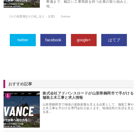
整備まで、幅広い工事実績を持つ企業の取り組みと、
地…
[その他業種][その他_法人・企業]
0views
twitter
facebook
google+
はてブ
おすすめ記事
株式会社アドバンスロードが山形県鶴岡市で手がける
1
舗装土木工事と求人情報
山形県鶴岡市で地域の道路基盤を支える企業として、舗装工事や
土木工事を手がける専門会社があります。地域住民の生活を支え
る道…