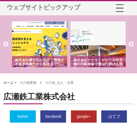
ウェブサイトピックアップ
ノー
株式会社耕文社が品川で実現す
株式会社ナカモトがホテルや店
株
の専
る販促物製作から配送までワン
舗の内装改修で選ばれ続ける理
れ
ストップ対応
由
強
ホーム >
その他業種
>
その他_法人・企業
広瀬鉄工業株式会社
twitter
facebook
google+
はてブ