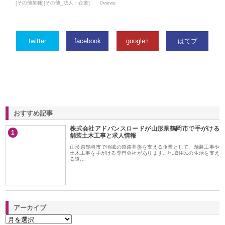
[その他業種][その他_法人・企業]
0views
twitter
facebook
google+
はてブ
おすすめ記事
株式会社アドバンスロードが山形県鶴岡市で手がける
1
舗装土木工事と求人情報
山形県鶴岡市で地域の道路基盤を支える企業として、舗装工事や
土木工事を手がける専門会社があります。地域住民の生活を支え
る道…
アーカイブ