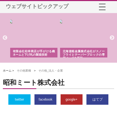
ウェブサイトピックアップ
幸商店が手がける織
北海道軽金属株式会社がスノー
株式会社耕文社が品川で
げ札の製造技術
フライとテーパーブロックの専
る販促物製作から配送ま
用ページを新設
ストップ対応
ホーム >
その他業種
>
その他_法人・企業
昭和ミート株式会社
twitter
facebook
google+
はてブ