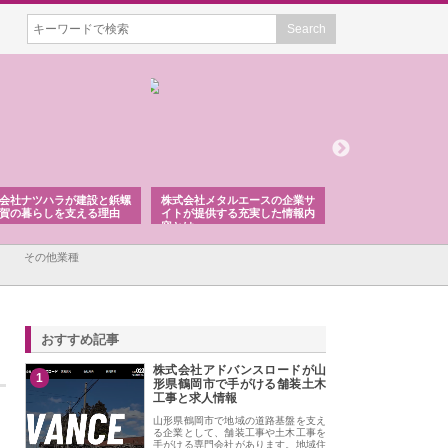
設と鋲螺
株式会社メタルエースの企業サ
株式会社ＣＳＡの事業内容と強
株
る理由
イトが提供する充実した情報内
みを徹底解説
装
容とは
その他業種
おすすめ記事
株式会社アドバンスロードが山
1
形県鶴岡市で手がける舗装土木
工事と求人情報
山形県鶴岡市で地域の道路基盤を支え
る企業として、舗装工事や土木工事を
手がける専門会社があります。地域住