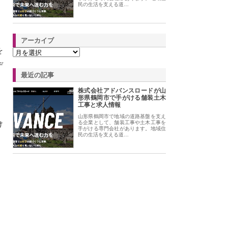
民の生活を支える道…
アーカイブ
を
デ
最近の記事
株式会社アドバンスロードが山
形県鶴岡市で手がける舗装土木
工事と求人情報
山形県鶴岡市で地域の道路基盤を支え
け
る企業として、舗装工事や土木工事を
手がける専門会社があります。地域住
民の生活を支える道…
、