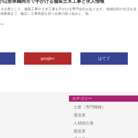
が山形県鶴岡市で手がける舗装土木工事と求人情報
える企業として、舗装工事や土木工事を手がける専門会社があります。地域住民の生活を支
環境整備まで、幅広い工事実績を持つ企業の取り組みと、地…
ews
google+
はてブ
カテゴリー
士業（専門職種）
運送業
人材紹介業
製造業