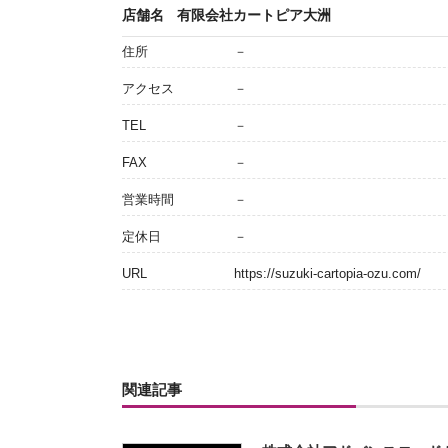
店舗名
有限会社カートピア大洲
住所
－
アクセス
－
TEL
－
FAX
－
営業時間
－
定休日
－
URL
https://suzuki-cartopia-ozu.com/
関連記事