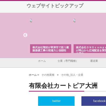
ウェブサイトピックアップ
選ば
株式会社翔栄が草津市で担う建
株式会社ＯＮＯｃｏｍｐａｎｙ
株式会
築基礎工事の現場力と信頼性
が岡山から広域配送を実現でき
ンのワ
る理由
産形成
ホーム
士業（専門職種）
運送業
ホーム >
その他業種
>
その他_法人・企業
有限会社カートピア大洲
twitter
facebook