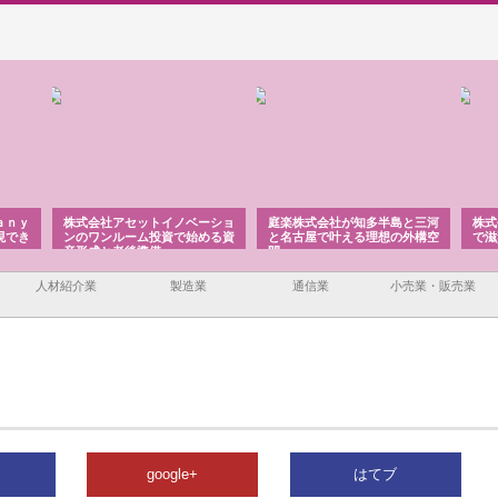
社アセットイノベーショ
庭楽株式会社が知多半島と三河
株式会社ナツハラが建
ンルーム投資で始める資
と名古屋で叶える理想の外構空
で滋賀の暮らしを支え
と老後準備
間
人材紹介業
製造業
通信業
小売業・販売業
google+
はてブ