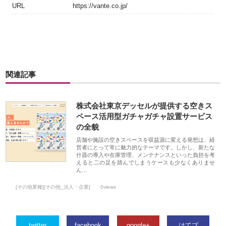
URL
https://vante.co.jp/
関連記事
株式会社東京デッセルが提供する空きス
ペース活用型ガチャガチャ設置サービス
の全貌
店舗や施設の空きスペースを収益源に変える発想は、経
営者にとって常に魅力的なテーマです。しかし、新たな
什器の導入や在庫管理、メンテナンスといった負担を考
えると二の足を踏んでしまうケースも少なくありませ
ん…
[その他業種][その他_法人・企業]
0views
twitter
facebook
google+
はてブ