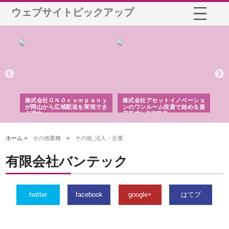
ウェブサイトピックアップ
う建
株式会社ＯＮＯｃｏｍｐａｎｙ
株式会社アセットイノベーショ
庭
性
が岡山から広域配送を実現でき
ンのワンルーム投資で始める資
と
る理由
産形成と老後準備
間
ホーム >
その他業種
>
その他_法人・企業
有限会社バンテック
twitter
facebook
google+
はてブ