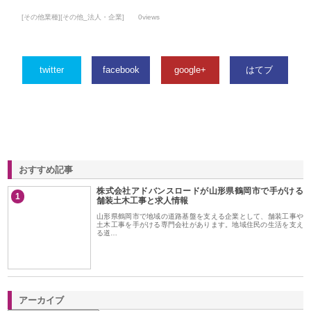
[その他業種][その他_法人・企業]
0views
twitter
facebook
google+
はてブ
おすすめ記事
株式会社アドバンスロードが山形県鶴岡市で手がける
1
舗装土木工事と求人情報
山形県鶴岡市で地域の道路基盤を支える企業として、舗装工事や
土木工事を手がける専門会社があります。地域住民の生活を支え
る道…
アーカイブ