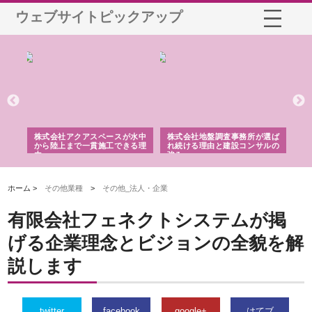
ウェブサイトピックアップ
シー
株式会社アクアスペースが水中
株式会社地盤調査事務所が選ば
株
ム導
から陸上まで一貫施工できる理
れ続ける理由と建設コンサルの
ス
由
強み
ホーム >
その他業種
>
その他_法人・企業
有限会社フェネクトシステムが掲
げる企業理念とビジョンの全貌を解
説します
twitter
facebook
google+
はてブ