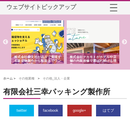
ウェブサイトピックアップ
ノー
株式会社耕文社が品川で実現す
株式会社ナカモトがホテルや店
株
の専
る販促物製作から配送までワン
舗の内装改修で選ばれ続ける理
れ
ストップ対応
由
強
ホーム >
その他業種
>
その他_法人・企業
有限会社三幸パッキング製作所
twitter
facebook
google+
はてブ