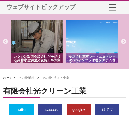
ウェブサイトピックアップ
る舗
ホクシン設備株式会社が手がけ
株式会社東京シー・エム・シー
株
る給排水空調消火設備工事の実
のGISインフラ管理システム導
か
績と強み
入メリット
由
ホーム >
その他業種
>
その他_法人・企業
有限会社光クリーン工業
twitter
facebook
google+
はてブ