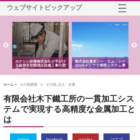
ウェブサイトピックアップ
る舗
ホクシン設備株式会社が手がけ
株式会社東京シー・エム・シー
株
る給排水空調消火設備工事の実
のGISインフラ管理システム導
か
績と強み
入メリット
由
ホーム >
その他業種
>
その他_法人・企業
有限会社木下鐵工所の一貫加工シス
テムで実現する高精度な金属加工と
は
twitter
facebook
google+
はてブ