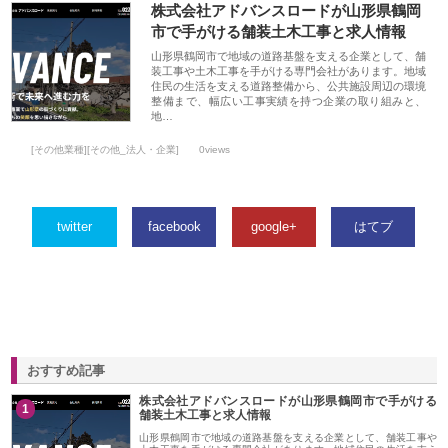
株式会社アドバンスロードが山形県鶴岡
市で手がける舗装土木工事と求人情報
山形県鶴岡市で地域の道路基盤を支える企業として、舗
装工事や土木工事を手がける専門会社があります。地域
住民の生活を支える道路整備から、公共施設周辺の環境
整備まで、幅広い工事実績を持つ企業の取り組みと、
地…
[その他業種][その他_法人・企業]
0views
twitter
facebook
google+
はてブ
おすすめ記事
株式会社アドバンスロードが山形県鶴岡市で手がける
1
舗装土木工事と求人情報
山形県鶴岡市で地域の道路基盤を支える企業として、舗装工事や