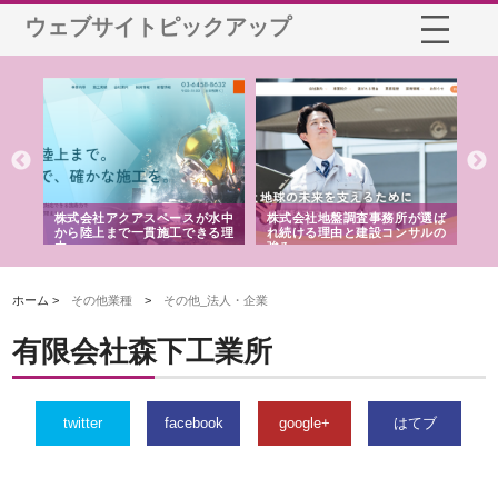
ウェブサイトピックアップ
シー
株式会社アクアスペースが水中
株式会社地盤調査事務所が選ば
株
ム導
から陸上まで一貫施工できる理
れ続ける理由と建設コンサルの
ス
由
強み
ホーム >
その他業種
>
その他_法人・企業
有限会社森下工業所
twitter
facebook
google+
はてブ