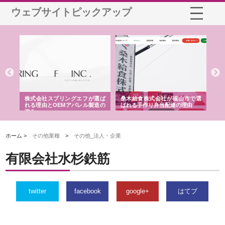
ウェブサイトピックアップ
や店
株式会社スプリングエフが選ば
桑木給食株式会社が福山市で選
株
る理
れる理由とOEMアパレル製造の
ばれる手作り弁当配達の理由
れ
強み
ホーム >
その他業種
>
その他_法人・企業
有限会社水杉鉄筋
twitter
facebook
google+
はてブ