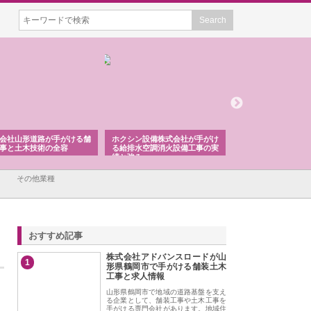
会社山形道路が手がける舗
ホクシン設備株式会社が手がけ
株式会社東京シー・
事と土木技術の全容
る給排水空調消火設備工事の実
のGISインフラ管理
績と強み
入メリット
その他業種
おすすめ記事
株式会社アドバンスロードが山
1
形県鶴岡市で手がける舗装土木
工事と求人情報
山形県鶴岡市で地域の道路基盤を支え
る企業として、舗装工事や土木工事を
手がける専門会社があります。地域住