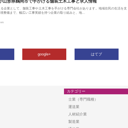
が山形県鶴岡市で手がける舗装土木工事と求人情報
える企業として、舗装工事や土木工事を手がける専門会社があります。地域住民の生活を支
環境整備まで、幅広い工事実績を持つ企業の取り組みと、地…
ews
google+
はてブ
カテゴリー
士業（専門職種）
運送業
人材紹介業
製造業