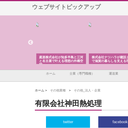
ウェブサイトピックアップ
アセットイノベーショ
庭楽株式会社が知多半島と三河
株式会社ナツハラが建設
ルーム投資で始める資
と名古屋で叶える理想の外構空
で滋賀の暮らしを支える
老後準備
間
ホーム
士業（専門職種）
運送業
ホーム >
その他業種
>
その他_法人・企業
有限会社神田熱処理
twitter
facebook