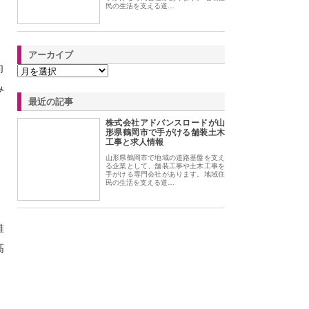
民の生活を支える道…
アーカイブ
向
み
最近の記事
株式会社アドバンスロードが山
形県鶴岡市で手がける舗装土木
工事と求人情報
。
山形県鶴岡市で地域の道路基盤を支え
、
る企業として、舗装工事や土木工事を
手がける専門会社があります。地域住
民の生活を支える道…
維
高