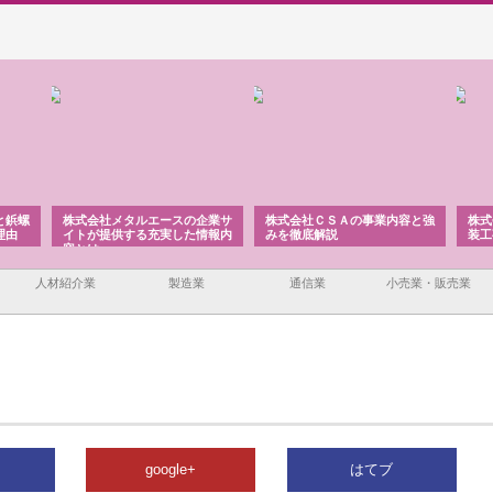
と鋲螺
株式会社メタルエースの企業サ
株式会社ＣＳＡの事業内容と強
株式
理由
イトが提供する充実した情報内
みを徹底解説
装工
容とは
人材紹介業
製造業
通信業
小売業・販売業
google+
はてブ