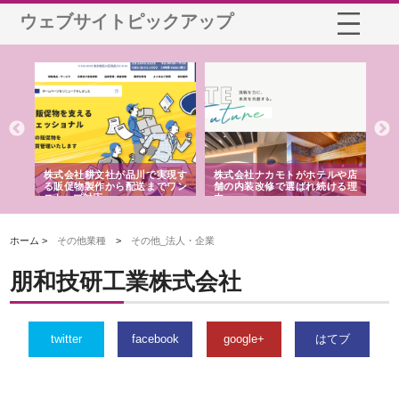
ウェブサイトピックアップ
ノー
株式会社耕文社が品川で実現す
株式会社ナカモトがホテルや店
株
の専
る販促物製作から配送までワン
舗の内装改修で選ばれ続ける理
れ
ストップ対応
由
強
ホーム >
その他業種
>
その他_法人・企業
朋和技研工業株式会社
twitter
facebook
google+
はてブ