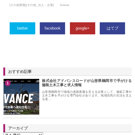
[その他業種][その他_法人・企業]
0views
twitter
facebook
google+
はてブ
おすすめ記事
株式会社アドバンスロードが山形県鶴岡市で手がける
1
舗装土木工事と求人情報
山形県鶴岡市で地域の道路基盤を支える企業として、舗装工事や
土木工事を手がける専門会社があります。地域住民の生活を支え
る道…
アーカイブ