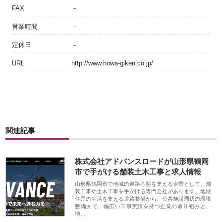
FAX
－
営業時間
－
定休日
－
URL
http://www.howa-giken.co.jp/
関連記事
株式会社アドバンスロードが山形県鶴岡
市で手がける舗装土木工事と求人情報
山形県鶴岡市で地域の道路基盤を支える企業として、舗
装工事や土木工事を手がける専門会社があります。地域
住民の生活を支える道路整備から、公共施設周辺の環境
整備まで、幅広い工事実績を持つ企業の取り組みと、
地…