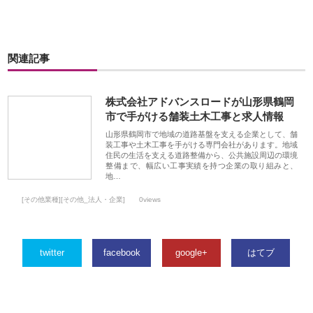
関連記事
株式会社アドバンスロードが山形県鶴岡
市で手がける舗装土木工事と求人情報
山形県鶴岡市で地域の道路基盤を支える企業として、舗
装工事や土木工事を手がける専門会社があります。地域
住民の生活を支える道路整備から、公共施設周辺の環境
整備まで、幅広い工事実績を持つ企業の取り組みと、
地…
[その他業種][その他_法人・企業]
0views
twitter
facebook
google+
はてブ