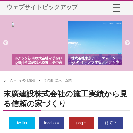
ウェブサイトピックアップ
る舗
ホクシン設備株式会社が手がけ
株式会社東京シー・エム・シー
株
る給排水空調消火設備工事の実
のGISインフラ管理システム導
か
績と強み
入メリット
由
ホーム >
その他業種
>
その他_法人・企業
末廣建設株式会社の施工実績から見
る信頼の家づくり
twitter
facebook
google+
はてブ