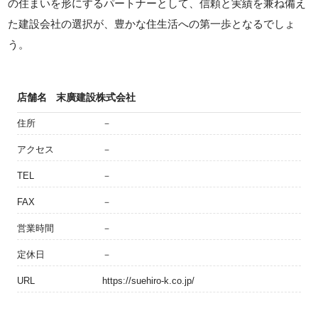
の住まいを形にするパートナーとして、信頼と実績を兼ね備え
た建設会社の選択が、豊かな住生活への第一歩となるでしょ
う。
店舗名
末廣建設株式会社
住所
－
アクセス
－
TEL
－
FAX
－
営業時間
－
定休日
－
URL
https://suehiro-k.co.jp/