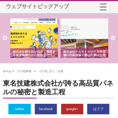
ウェブサイトピックアップ
ノー
株式会社耕文社が品川で実現す
株式会社ナカモトがホテルや店
株
の専
る販促物製作から配送までワン
舗の内装改修で選ばれ続ける理
れ
ストップ対応
由
強
ホーム >
その他業種
>
その他_法人・企業
東名技建株式会社が誇る高品質パネ
ルの秘密と製造工程
twitter
facebook
google+
はてブ