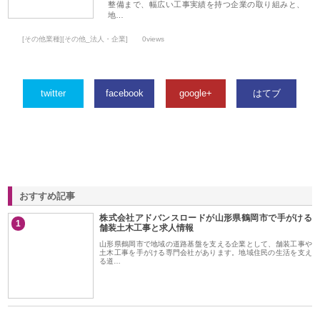
整備まで、幅広い工事実績を持つ企業の取り組みと、
地…
[その他業種][その他_法人・企業]
0views
twitter
facebook
google+
はてブ
おすすめ記事
株式会社アドバンスロードが山形県鶴岡市で手がける
1
舗装土木工事と求人情報
山形県鶴岡市で地域の道路基盤を支える企業として、舗装工事や
土木工事を手がける専門会社があります。地域住民の生活を支え
る道…