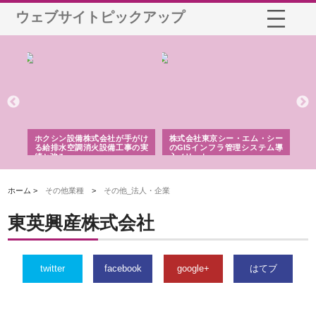
ウェブサイトピックアップ
る舗
ホクシン設備株式会社が手がけ
株式会社東京シー・エム・シー
株
る給排水空調消火設備工事の実
のGISインフラ管理システム導
か
績と強み
入メリット
由
ホーム >
その他業種
>
その他_法人・企業
東英興産株式会社
twitter
facebook
google+
はてブ