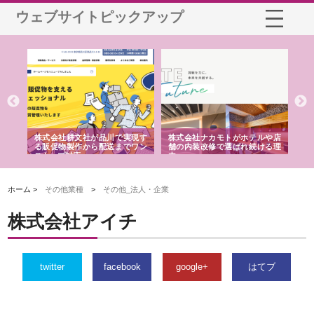
ウェブサイトピックアップ
ノー
株式会社耕文社が品川で実現す
株式会社ナカモトがホテルや店
株
の専
る販促物製作から配送までワン
舗の内装改修で選ばれ続ける理
れ
ストップ対応
由
強
ホーム >
その他業種
>
その他_法人・企業
株式会社アイチ
twitter
facebook
google+
はてブ