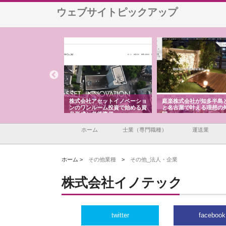
ウェブサイトピックアップ
ＯＮＯｃｏｍｐａｎｙ
株式会社アセットイノベーショ
庭楽株式会社が知多半島
ら広域配送を実現でき
ンのワンルーム投資で始める資
と名古屋で叶える理想の
産形成と老後準備
間
ホーム
士業（専門職種）
運送業
ホーム >
その他業種
>
その他_法人・企業
株式会社イノテック
twitter
facebook