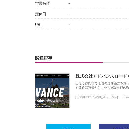
営業時間
－
定休日
－
URL
－
関連記事
株式会社アドバンスロード
山形県鶴岡市で地域の道路基盤を支
える道路整備から、公共施設周辺の
[その他業種][その他_法人・企業]
0vi