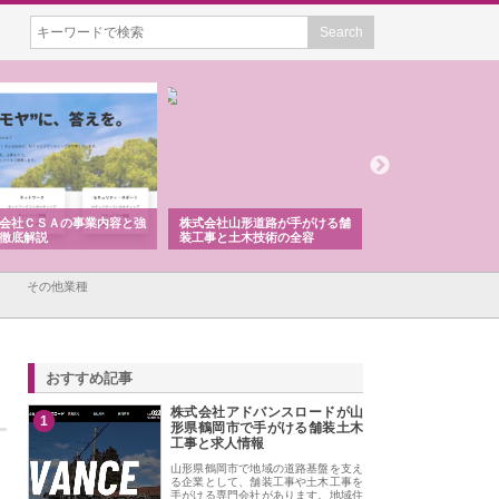
会社ＣＳＡの事業内容と強
株式会社山形道路が手がける舗
ホクシン設備株式会
徹底解説
装工事と土木技術の全容
る給排水空調消火設
績と強み
その他業種
おすすめ記事
株式会社アドバンスロードが山
1
形県鶴岡市で手がける舗装土木
工事と求人情報
山形県鶴岡市で地域の道路基盤を支え
る企業として、舗装工事や土木工事を
手がける専門会社があります。地域住