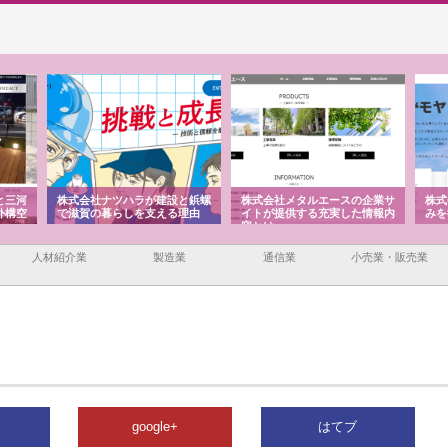
と三河
株式会社ナツハラが建設と鋲螺
株式会社メタルエースの企業サ
株式
外構空
で滋賀の暮らしを支える理由
イトが提供する充実した情報内
みを
容とは
人材紹介業
製造業
通信業
小売業・販売業
google+
はてブ