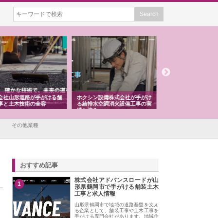
シン設備株式会社が手がけ
株式会社東京シー・エム・シー
株式会社アクアスペ
排水空調消火設備工事の実
のGISインフラ管理システム導
から陸上まで一貫施
強み
入メリット
由
その他業種
おすすめ記事
株式会社アドバンスロードが山
1
形県鶴岡市で手がける舗装土木
工事と求人情報
山形県鶴岡市で地域の道路基盤を支え
る企業として、舗装工事や土木工事を
手がける専門会社があります。地域住