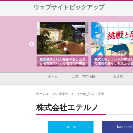
ウェブサイトピックアップ
会社が知多半島と三河
株式会社ナツハラが建設と鋲螺
株式会社メタルエースの
で叶える理想の外構空
で滋賀の暮らしを支える理由
イトが提供する充実した
容とは
ホーム
士業（専門職種）
運送業
ホーム >
その他業種
>
その他_法人・企業
株式会社エテルノ
twitter
facebook