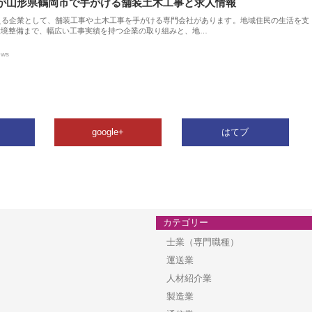
が山形県鶴岡市で手がける舗装土木工事と求人情報
える企業として、舗装工事や土木工事を手がける専門会社があります。地域住民の生活を支
環境整備まで、幅広い工事実績を持つ企業の取り組みと、地…
ews
google+
はてブ
カテゴリー
士業（専門職種）
運送業
人材紹介業
製造業