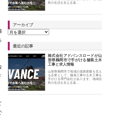
民の生活を支える道…
アーカイブ
備
る
最近の記事
株式会社アドバンスロードが山
形県鶴岡市で手がける舗装土木
工事と求人情報
般
山形県鶴岡市で地域の道路基盤を支え
ド
る企業として、舗装工事や土木工事を
手がける専門会社があります。地域住
民の生活を支える道…
て
で