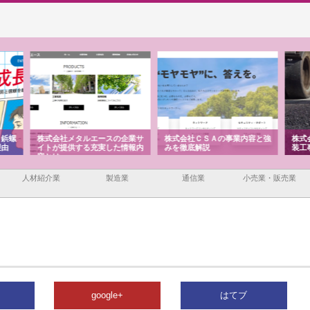
企業サ
株式会社ＣＳＡの事業内容と強
株式会社山形道路が手がける舗
ホク
情報内
みを徹底解説
装工事と土木技術の全容
る給
績と
人材紹介業
製造業
通信業
小売業・販売業
google+
はてブ