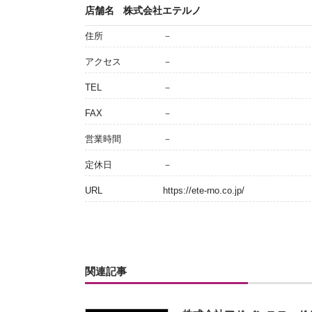
店舗名
株式会社エテルノ
住所
－
アクセス
－
TEL
－
FAX
－
営業時間
－
定休日
－
URL
https://ete-rno.co.jp/
関連記事