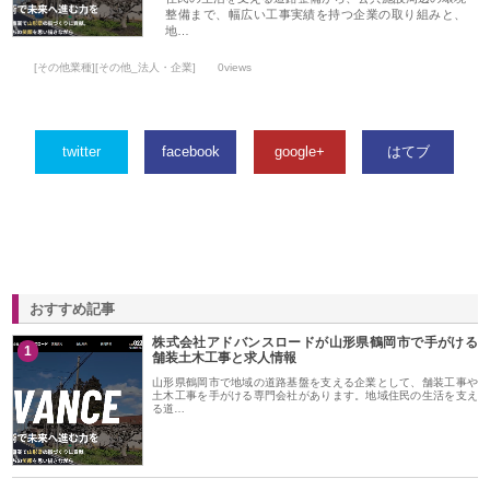
整備まで、幅広い工事実績を持つ企業の取り組みと、
地…
[その他業種][その他_法人・企業]
0views
twitter
facebook
google+
はてブ
おすすめ記事
株式会社アドバンスロードが山形県鶴岡市で手がける
1
舗装土木工事と求人情報
山形県鶴岡市で地域の道路基盤を支える企業として、舗装工事や
土木工事を手がける専門会社があります。地域住民の生活を支え
る道…