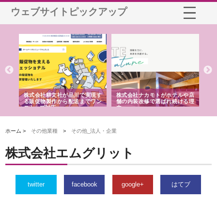
ウェブサイトピックアップ
ノー
株式会社耕文社が品川で実現す
株式会社ナカモトがホテルや店
株
の専
る販促物製作から配送までワン
舗の内装改修で選ばれ続ける理
れ
ストップ対応
由
強
ホーム >
その他業種
>
その他_法人・企業
株式会社エムグリット
twitter
facebook
google+
はてブ